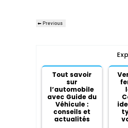
Navigation
Previous
Previous
de
Post
l’article
Exp
Tout savoir
Ve
sur
fe
l’automobile
avec Guide du
C
Véhicule :
ide
conseils et
t
actualités
v