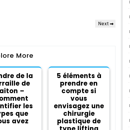
Next
Next
Post
lore More
ndre de la
5 éléments à
rraille de
prendre en
laiton –
compte si
omment
vous
ntifier les
envisagez une
ypes que
chirurgie
ous avez
plastique de
type lifting