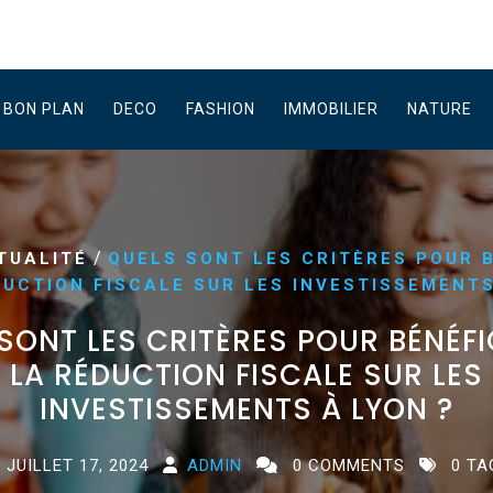
BON PLAN
DECO
FASHION
IMMOBILIER
NATURE
/
TUALITÉ
QUELS SONT LES CRITÈRES POUR 
DUCTION FISCALE SUR LES INVESTISSEMENTS
SONT LES CRITÈRES POUR BÉNÉFI
LA RÉDUCTION FISCALE SUR LES
INVESTISSEMENTS À LYON ?
JUILLET 17, 2024
ADMIN
0 COMMENTS
0 TA