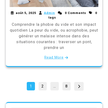
août 5, 2025
Admin
0 Comments
0
tags
Comprendre la phobie du vide et son impact
quotidien La peur du vide, ou acrophobie, peut
générer un malaise intense dans des
situations courantes : traverser un pont,
prendre un
Read More
Pagination
Page
Page
Page
1
2
…
8
des
publications