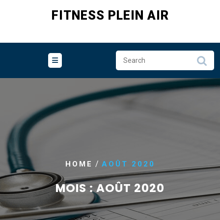
Skip
FITNESS PLEIN AIR
to
content
/
HOME
AOÛT 2020
MOIS :
AOÛT 2020