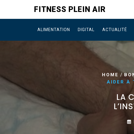
Skip
FITNESS PLEIN AIR
to
content
ALIMENTATION
DIGITAL
ACTUALITÉ
/
HOME
BO
AIDER À 
LA 
L’IN