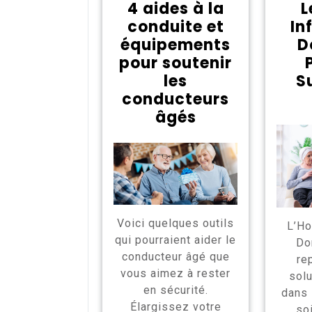
4 aides à la
L
conduite et
In
équipements
D
pour soutenir
les
S
conducteurs
âgés
Voici quelques outils
L’Ho
qui pourraient aider le
Do
conducteur âgé que
re
vous aimez à rester
solu
en sécurité.
dans 
Élargissez votre
so