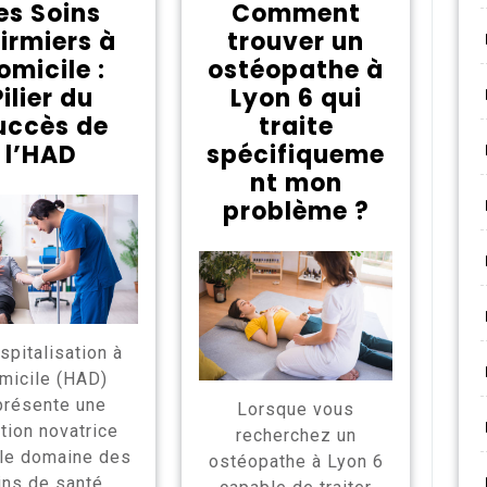
es Soins
Comment
firmiers à
trouver un
omicile :
ostéopathe à
Pilier du
Lyon 6 qui
uccès de
traite
l’HAD
spécifiqueme
nt mon
problème ?
spitalisation à
micile (HAD)
présente une
Lorsque vous
tion novatrice
recherchez un
le domaine des
ostéopathe à Lyon 6
ins de santé,