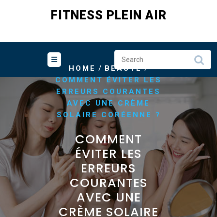
Skip
FITNESS PLEIN AIR
to
content
/
/
HOME
BEAUTÉ
COMMENT ÉVITER LES
ERREURS COURANTES
AVEC UNE CRÈME
SOLAIRE CORÉENNE ?
COMMENT
ÉVITER LES
ERREURS
COURANTES
AVEC UNE
CRÈME SOLAIRE