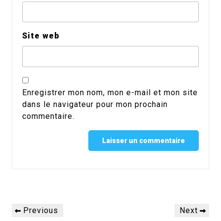
Site web
Enregistrer mon nom, mon e-mail et mon site
dans le navigateur pour mon prochain
commentaire.
Alternative:
Navigation
Previous
Next
Previous
Next
de