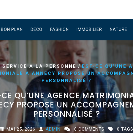
BON PLAN
DECO
FASHION
IMMOBILIER
NATURE
/
/
SERVICE A LA PERSONNE
EST-CE QU’UNE 
MONIALE À ANNECY PROPOSE UN ACCOMPAG
PERSONNALISÉ ?
-CE QU’UNE AGENCE MATRIMONIA
ECY PROPOSE UN ACCOMPAGNE
PERSONNALISÉ ?
MAI 25, 2026
ADMIN
0 COMMENTS
0 TAG