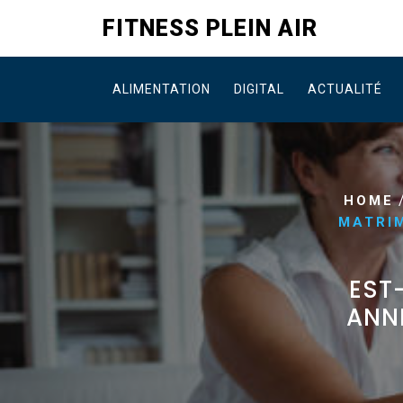
Skip
FITNESS PLEIN AIR
to
content
ALIMENTATION
DIGITAL
ACTUALITÉ
HOME
MATRI
EST
ANN