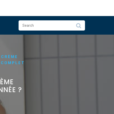
E CRÈME
E COMPLET
RÈME
NNÉE ?
S