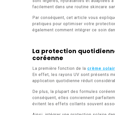
sont légères, hydratantes et adaptées à 
facilement dans une routine skincare san
Par conséquent, cet article vous expliqu
pratiques pour optimiser votre protectio
également comment intégrer ce soin dans
La protection quotidienne
coréenne
La première fonction de la
crème solai
En effet, les rayons UV sont présents m
application quotidienne réduit considéra
De plus, la plupart des formules coréenn
conséquent, elles conviennent parfaitem
évitent les effets collants souvent asso
Ainsi, intégrer une protection solaire da