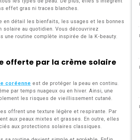
tous les types de peau. De plus, elles s’intègrent
s effet gras ni traces blanches.
e en détail les bienfaits, les usages et les bonnes
n solaire au quotidien. Vous découvrirez
 une routine complète inspirée de la K-beauty.
 offerte par la crème solaire
re coréenne
est de protéger la peau en continu.
ême par temps nuageux ou en hiver. Ainsi, une
blement les risques de vieillissement cutané.
es offrent une texture légère et respirante. Par
ent aux peaux mixtes et grasses. En outre, elles
ciés aux protections solaires classiques.
ns sa routine devient simple et agréable. Enfin,