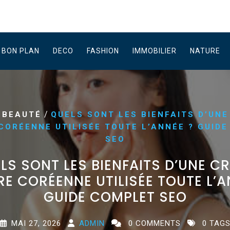
BON PLAN
DECO
FASHION
IMMOBILIER
NATURE
/
/
BEAUTÉ
QUELS SONT LES BIENFAITS D’UN
CORÉENNE UTILISÉE TOUTE L’ANNÉE ? GUID
SEO
LS SONT LES BIENFAITS D’UNE C
RE CORÉENNE UTILISÉE TOUTE L’A
GUIDE COMPLET SEO
MAI 27, 2026
ADMIN
0 COMMENTS
0 TAG