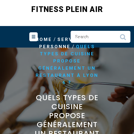
Skip
FITNESS PLEIN AIR
to
content
/
HOME
SERVICE A LA
/
PERSONNE
QUELS
TYPES DE CUISINE
PROPOSE
GÉNÉRALEMENT UN
RESTAURANT À LYON
6 ?
QUELS TYPES DE
CUISINE
PROPOSE
GÉNÉRALEMENT
UN RESTAURANT