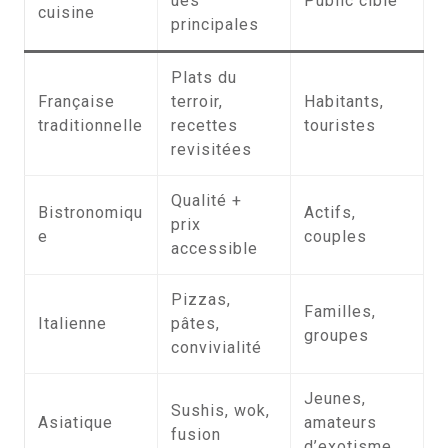
ues
Public ciblé
cuisine
principales
Plats du
Française
terroir,
Habitants,
traditionnelle
recettes
touristes
revisitées
Qualité +
Bistronomiqu
Actifs,
prix
e
couples
accessible
Pizzas,
Familles,
Italienne
pâtes,
groupes
convivialité
Jeunes,
Sushis, wok,
Asiatique
amateurs
fusion
d’exotisme