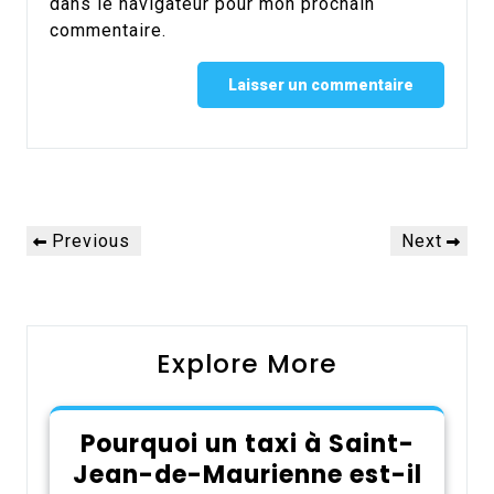
dans le navigateur pour mon prochain
commentaire.
Alternative:
Navigation
Previous
Next
Previous
Next
de
Post
Post
l’article
Explore More
Pourquoi un taxi à Saint-
Jean-de-Maurienne est-il