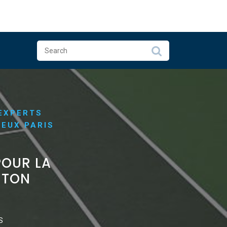
 EXPERTS
REUX PARIS
POUR LA
ÉTON
S