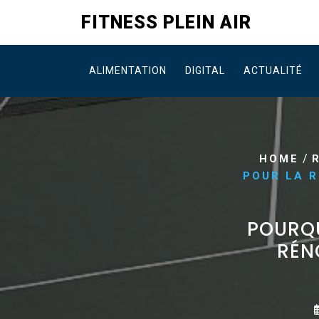
Skip
FITNESS PLEIN AIR
to
content
ALIMENTATION
DIGITAL
ACTUALITÉ
/
HOME
POUR LA R
POURQU
RÉN