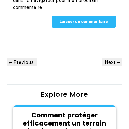
dans le navigateur pour mon prochain
commentaire.
Alternative:
Navigation
Previous
Next
Previous
Next
de
Post
Post
l’article
Explore More
Comment protéger
efficacement un terrain