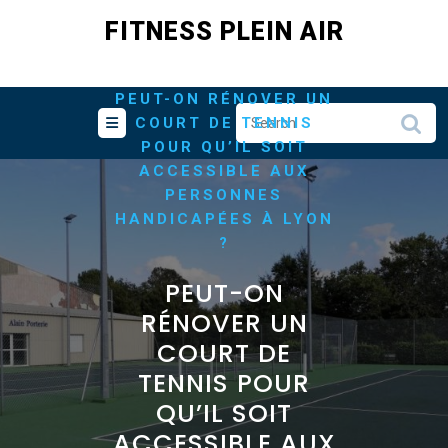
Skip
FITNESS PLEIN AIR
to
content
/
/
HOME
RENOVATION
PEUT-ON RÉNOVER UN
COURT DE TENNIS
POUR QU’IL SOIT
ACCESSIBLE AUX
PERSONNES
HANDICAPÉES À LYON
?
PEUT-ON
RÉNOVER UN
COURT DE
TENNIS POUR
QU’IL SOIT
ACCESSIBLE AUX