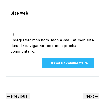
Site web
Enregistrer mon nom, mon e-mail et mon site
dans le navigateur pour mon prochain
commentaire.
Alternative:
Navigation
Previous
Next
Previous
Next
de
Post
Post