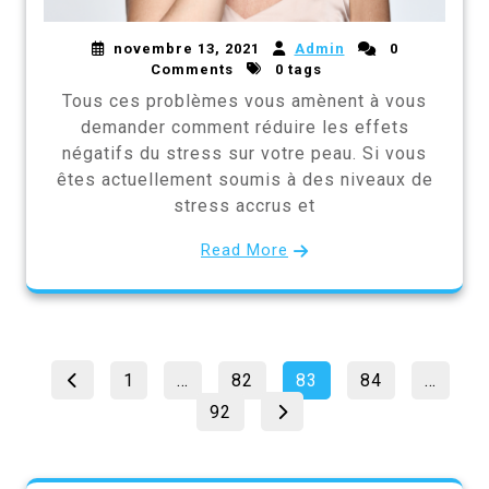
novembre 13, 2021
Admin
0
Comments
0 tags
Tous ces problèmes vous amènent à vous
demander comment réduire les effets
négatifs du stress sur votre peau. Si vous
êtes actuellement soumis à des niveaux de
stress accrus et
Read More
Pagination
Page
Page
Page
Page
1
…
82
83
84
…
des
Page
92
publications