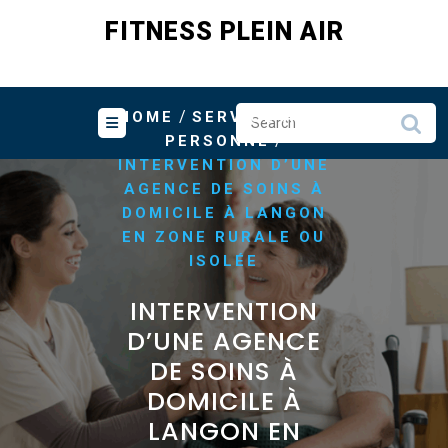
Skip
FITNESS PLEIN AIR
to
content
/
HOME
SERVICE A LA
/
PERSONNE
INTERVENTION D’UNE
AGENCE DE SOINS À
DOMICILE À LANGON
EN ZONE RURALE OU
ISOLÉE
INTERVENTION
D’UNE AGENCE
DE SOINS À
DOMICILE À
LANGON EN