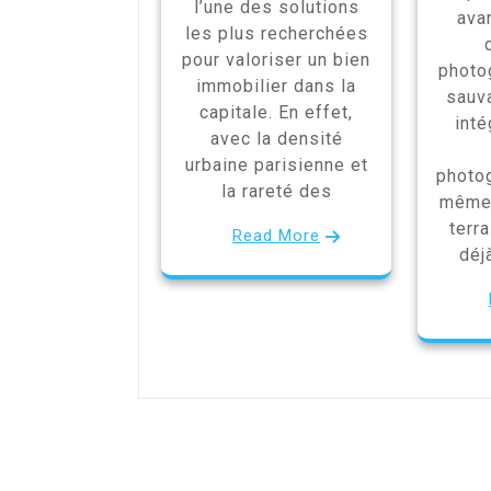
l’une des solutions
ava
les plus recherchées
pour valoriser un bien
photo
immobilier dans la
sauva
capitale. En effet,
int
avec la densité
urbaine parisienne et
photo
la rareté des
même 
terra
Read More
déj