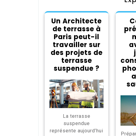
Un Architecte
C
de terrasse à
pré
Paris peut-il
m
travailler sur
a
des projets de
terrasse
cons
suspendue ?
pho
sa
La terrasse
suspendue
représente aujourd’hui
Prépa