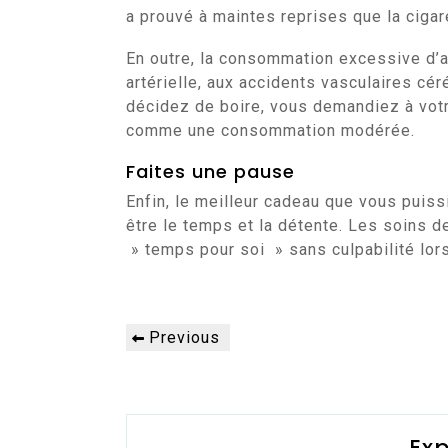
a prouvé à maintes reprises que la cigar
En outre, la consommation excessive d’a
artérielle, aux accidents vasculaires cér
décidez de boire, vous demandiez à votr
comme une consommation modérée.
Faites une pause
Enfin, le meilleur cadeau que vous puissi
être le temps et la détente. Les soins d
» temps pour soi » sans culpabilité lors
Navigation
Previous
Previous
de
Post
l’article
Exp