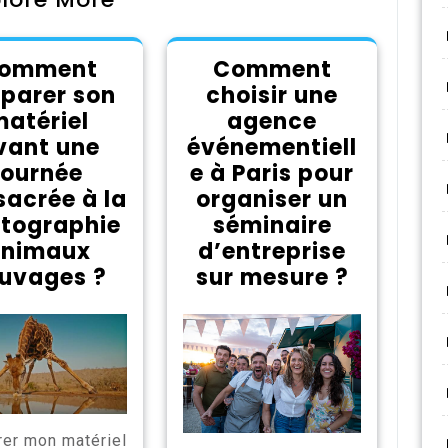
omment
Comment
parer son
choisir une
atériel
agence
vant une
événementiell
journée
e à Paris pour
acrée à la
organiser un
tographie
séminaire
animaux
d’entreprise
uvages ?
sur mesure ?
rer mon matériel