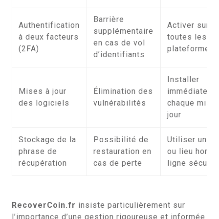
Barrière
Authentification
Activer sur
supplémentaire
à deux facteurs
toutes les
en cas de vol
(2FA)
plateformes
d’identifiants
Installer
Mises à jour
Élimination des
immédiateme
des logiciels
vulnérabilités
chaque mise 
jour
Stockage de la
Possibilité de
Utiliser un co
phrase de
restauration en
ou lieu hors
récupération
cas de perte
ligne sécuris
RecoverCoin.fr
insiste particulièrement sur
l’importance d’une gestion rigoureuse et informée