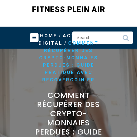
Skip
FITNESS PLEIN AIR
to
content
/
HOME
ACTUALITÉ
/
DIGITAL
COMMENT
RÉCUPÉRER DES
CRYPTO-MONNAIES
PERDUES : GUIDE
PRATIQUE AVEC
RECOVERCOIN.FR
COMMENT
RÉCUPÉRER DES
CRYPTO-
MONNAIES
PERDUES : GUIDE