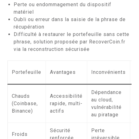
Perte ou endommagement du dispositif
matériel
Oubli ou erreur dans la saisie de la phrase de
récupération
Difficulté à restaurer le portefeuille sans cette
phrase, solution proposée par RecoverCoin.fr
via la reconstruction sécurisée
M
Portefeuille
Avantages
Inconvénients
r
Dépendance
Chauds
Accessibilité
Ré
au cloud,
(Coinbase,
rapide, multi-
a
vulnérabilité
Binance)
actifs
R
au piratage
Sécurité
Perte
Froids
R
renforcée,
irréversible