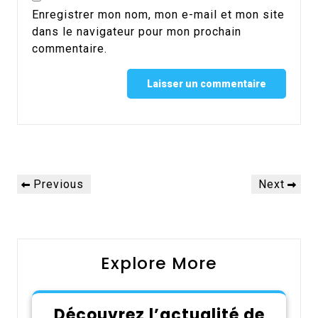
Enregistrer mon nom, mon e-mail et mon site
dans le navigateur pour mon prochain
commentaire.
Alternative:
Navigation
Previous
Next
Previous
Next
de
Post
Post
l’article
Explore More
Découvrez l’actualité de