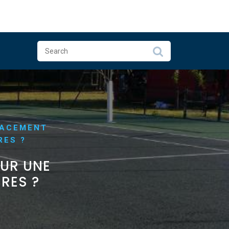
LACEMENT
RES ?
OUR UNE
RES ?
S