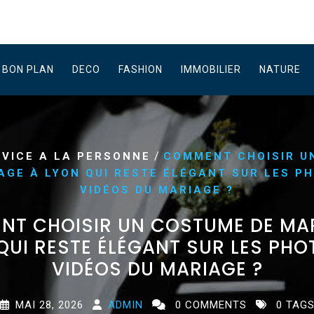
BON PLAN
DECO
FASHION
IMMOBILIER
NATURE
/
RVICE A LA PERSONNE
COMMENT CHOISIR U
AGE À LYON QUI RESTE ÉLÉGANT SUR LES P
VIDÉOS DU MARIAGE ?
T CHOISIR UN COSTUME DE MA
QUI RESTE ÉLÉGANT SUR LES PHO
VIDÉOS DU MARIAGE ?
MAI 28, 2026
ADMIN
0 COMMENTS
0 TAG