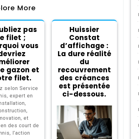
lore More
ubliez pas
Huissier
le filet ;
Constat
rquoi vous
d’affichage :
devriez
La dure réalité
méliorer
du
re gazon et
recouvrement
tre filet.
des créances
est présentée
z selon Service
ci-dessous.
nis, expert en
nstallation,
onstruction,
novation, et
ien des court de
nnis, l’action