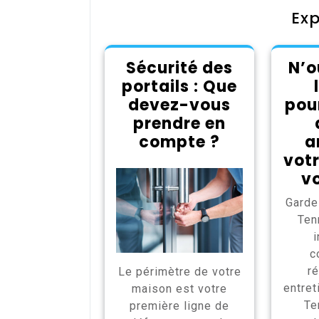
Exp
Sécurité des
N’o
portails : Que
devez-vous
pou
prendre en
compte ?
a
vot
vo
Garde
Ten
i
c
ré
Le périmètre de votre
entret
maison est votre
Te
première ligne de