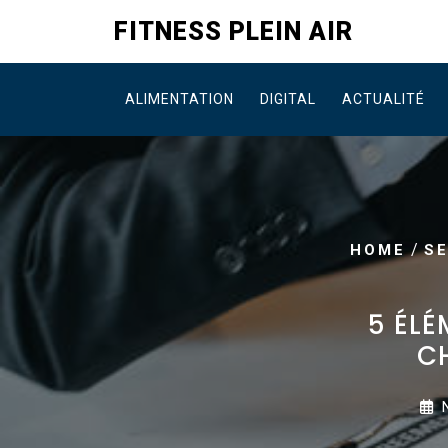
Skip
FITNESS PLEIN AIR
to
content
ALIMENTATION
DIGITAL
ACTUALITÉ
/
HOME
S
5 ÉLÉ
C