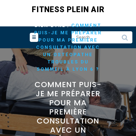
Skip
FITNESS PLEIN AIR
to
content
/
HOME
SANTÉ ET
/
BIEN ETRE
COMMENT
PUIS-JE ME PRÉPARER
POUR MA PREMIÈRE
CONSULTATION AVEC
UN OSTÉOPATHE
TROUBLES DU
SOMMEIL À LYON 6 ?
COMMENT PUIS-
JE ME PRÉPARER
POUR MA
PREMIÈRE
CONSULTATION
AVEC UN