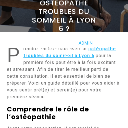
OSTÉOPATHE
TROUBLES DU
SOMMEIL À LYON
6 ?
JUIN 14, 2024
ADMIN
P
rendre rendez-vous avec un
ostéopathe
0 COMMENTS
0
troubles du sommeil à Lyon 6
pour la
TAGS
première fois peut être à la fois excitant
et stressant. Afin de tirer le meilleur parti de
cette consultation, il est essentiel de bien se
préparer. Voici un guide détaillé pour vous aider à
vous sentir prêt(e) et serein(e) pour votre
première séance.
Comprendre le rôle de
l’ostéopathie