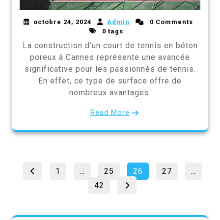
octobre 24, 2024
Admin
0 Comments
0 tags
La construction d’un court de tennis en béton
poreux à Cannes représente une avancée
significative pour les passionnés de tennis.
En effet, ce type de surface offre de
nombreux avantages.
Read More
Pagination
Page
Page
Page
Page
1
…
25
26
27
…
des
Page
42
publications