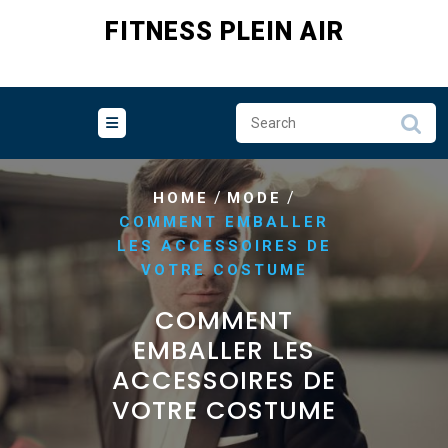
Skip
FITNESS PLEIN AIR
to
content
/
/
HOME
MODE
COMMENT EMBALLER
LES ACCESSOIRES DE
VOTRE COSTUME
COMMENT
EMBALLER LES
ACCESSOIRES DE
VOTRE COSTUME