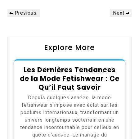
Navigation
Previous
Next
Previous
Next
de
Post
Post
l’article
Explore More
Les Dernières Tendances
de la Mode Fetishwear : Ce
Qu’il Faut Savoir
Depuis quelques années, la mode
fetishwear s’impose avec éclat sur les
podiums internationaux, transformant un
univers longtemps souterrain en une
tendance incontournable pour celleux en
quête d’audace. Le mariage du